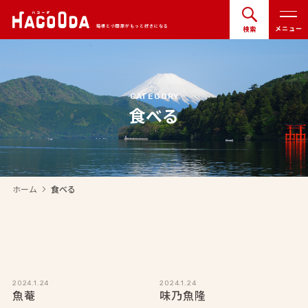
箱根と小田原がもっと好きになる
メニュー
検索
CATEGORY
食べる
ホーム
食べる
arrow_forward_ios
2024.1.24
2024.1.24
魚菴
味乃魚隆