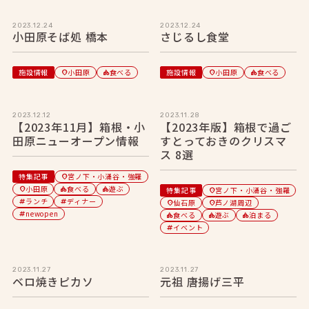
2023.12.24
2023.12.24
小田原そば処 橋本
さじるし食堂
施設情報
小田原
食べる
施設情報
小田原
食べる
location_on
category
location_on
category
2023.12.12
2023.11.28
【2023年11月】箱根・小
【2023年版】箱根で過ご
田原ニューオープン情報
すとっておきのクリスマ
ス 8選
特集記事
宮ノ下・小涌谷・強羅
location_on
小田原
食べる
遊ぶ
location_on
category
category
特集記事
宮ノ下・小涌谷・強羅
location_on
ランチ
ディナー
tag
tag
仙石原
芦ノ湖周辺
location_on
location_on
newopen
tag
食べる
遊ぶ
泊まる
category
category
category
イベント
tag
2023.11.27
2023.11.27
ベロ焼きピカソ
元祖 唐揚げ三平