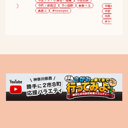
宮ノ下・小涌谷・強羅
仙石原
location_on
location_on
芦ノ湖周辺
小田原
食べる
食べる
location_on
location_on
category
箱根湯本
category
location_on
遊ぶ
newopen
温泉
category
tag
宮ノ下・小涌
ategory
location_on
芦ノ湖周辺
location_on
c
ホテル
旅
tag
tag