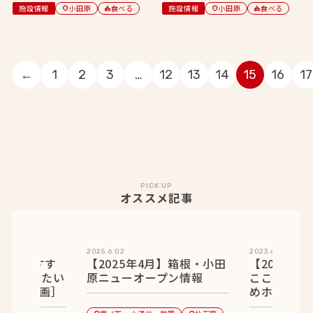
施設情報
小田原
食べる
施設情報
小田原
食べる
location_on
category
location_on
category
←
1
2
3
…
12
13
14
15
16
17
PICK UP
オススメ記事
2025.6.02
2023.6.30
】仙石原すす
【2025年4月】箱根・小田
【2023年
に楽しみたい
原ニューオープン情報
ここに決ま
選［PR企画］
めホテル&旅