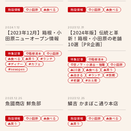
施設情報
小田原
食べる
施設情報
小田原
食べる
location_on
category
location_on
category
2024.1.12
2023.12.31
【2023年12月】箱根・小
【2024年版】伝統と革
田原ニューオープン情報
新！箱根・小田原の老舗
10選［PR企画］
特集記事
箱根湯本
小田原
location_on
location_on
食べる
買う
ランチ
category
category
tag
特集記事
箱根湯本
location_on
ディナー
カフェ
tag
tag
宮ノ下・小涌谷・強羅
小田原
location_on
location_on
newopen
tag
10選
食べる
買う
category
category
category
泊まる
ランチ
旅館
category
tag
tag
老舗
お土産
tag
tag
2023.12.25
2023.12.25
魚國商店 鮮魚部
鱗吉 かまぼこ通り本店
施設情報
小田原
食べる
施設情報
小田原
食べる
location_on
category
location_on
category
買う
買う
category
category