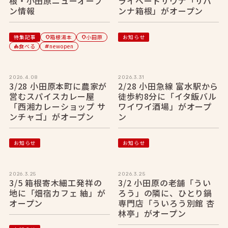
根・小田原ニューオープ
ライベートサウナ「サバ
ン情報
ンナ箱根」がオープン
特集記事
箱根湯本
小田原
お知らせ
location_on
location_on
食べる
newopen
category
tag
2026.4.08
2026.3.31
3/28 小田原本町に農家が
2/28 小田急線 富水駅から
営むスパイスカレー屋
徒歩約8分に「イタ飯バル
「西湘カレーショップ サ
ワイワイ酒場」がオープ
ンチャゴ」がオープン
ン
お知らせ
お知らせ
2026.3.25
2026.3.25
3/5 箱根寄木細工発祥の
3/2 小田原の老舗「うい
地に「畑宿カフェ 紬」が
ろう」の隣に、ひとり鍋
オープン
専門店「ういろう別館 杏
林亭」がオープン