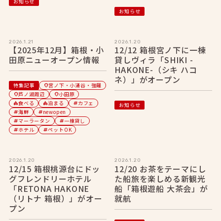
お知らせ
お知らせ
2026.1.21
2026.1.20
【2025年12月】箱根・小
12/12 箱根宮ノ下に一棟
田原ニューオープン情報
貸しヴィラ「SHIKI -
HAKONE-（シキ ハコ
ネ）」がオープン
特集記事
宮ノ下・小涌谷・強羅
location_on
芦ノ湖周辺
小田原
location_on
location_on
食べる
泊まる
カフェ
category
category
tag
お知らせ
海鮮
newopen
tag
tag
マーラータン
一棟貸し
tag
tag
ホテル
ペットOK
tag
tag
2026.1.20
2026.1.20
12/15 箱根桃源台にドッ
12/20 お茶をテーマにし
グフレンドリーホテル
た船旅を楽しめる新観光
「RETONA HAKONE
船「箱根遊船 大茶会」が
（リトナ 箱根）」がオー
就航
プン