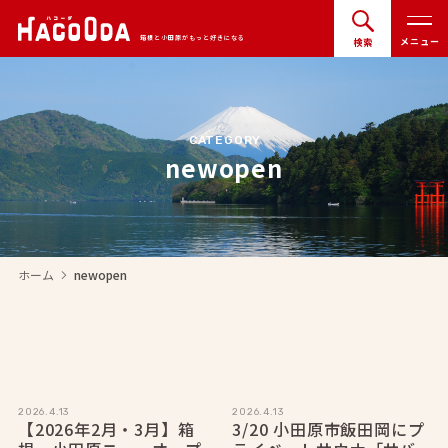
箱根と小田原がもっと好きになる
メニュー
検索
CATEGORY
newopen
ホーム
newopen
arrow_forward_ios
2026.4.13
2026.4.13
【2026年2月・3月】箱
3/20 小田原市飯田岡にプ