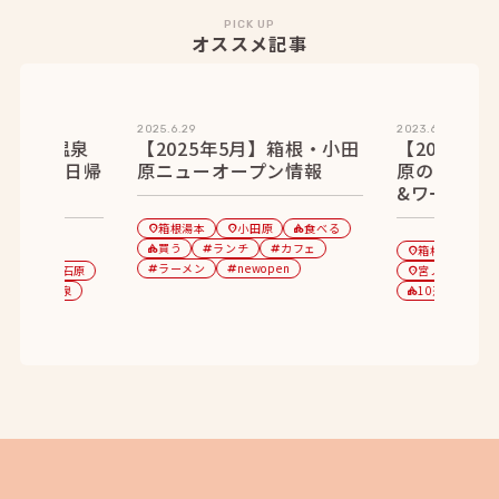
PICK UP
オススメ記事
2025.6.29
2023.6.06
】新緑の温泉
【2025年5月】箱根・小田
【2023年
ュ！箱根日帰
原ニューオープン情報
原のコワー
&ワーケー
箱根湯本
小田原
食べる
location_on
location_on
category
買う
ランチ
カフェ
category
tag
tag
箱根湯本
location_on
ラーメン
newopen
強羅
仙石原
tag
tag
宮ノ下・小涌
location_on
location_on
0選
温泉
10選
コ
category
category
tag