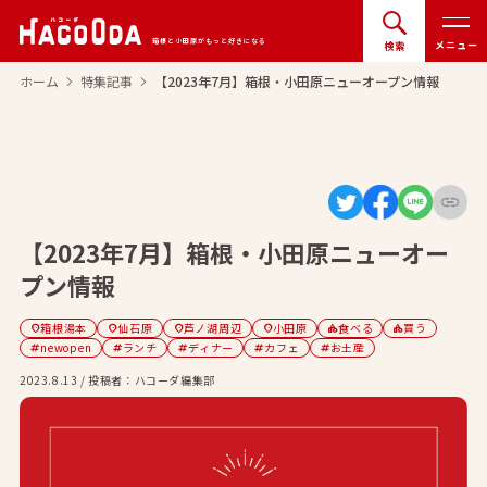
箱根と小田原がもっと好きになる
メニュー
検索
ホーム
特集記事
【2023年7月】箱根・小田原ニューオープン情報
arrow_forward_ios
arrow_forward_ios
【2023年7月】箱根・小田原ニューオー
プン情報
箱根湯本
仙石原
芦ノ湖周辺
小田原
食べる
買う
location_on
location_on
location_on
location_on
category
category
newopen
ランチ
ディナー
カフェ
お土産
tag
tag
tag
tag
tag
2023.8.13 / 投稿者：ハコーダ編集部