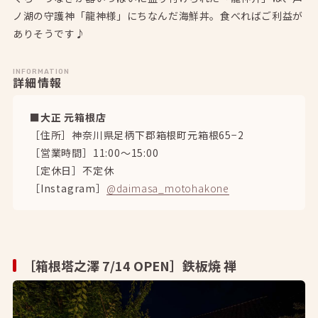
ノ湖の守護神「龍神様」にちなんだ海鮮丼。食べればご利益が
ありそうです♪
INFORMATION
詳細情報
■大正 元箱根店
［住所］神奈川県足柄下郡箱根町元箱根65−2
［営業時間］11:00～15:00
［定休日］不定休
［Instagram］
@daimasa_motohakone
［箱根塔之澤 7/14 OPEN］鉄板焼 禅