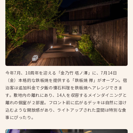
今年7月、10周年を迎える「金乃竹 塔ノ澤」に、7月14日
（金）本格的な鉄板焼を提供する「鉄板焼 禅」がオープン。宿
泊客は追加料金で夕飯の懐石料理を鉄板焼へアレンジできま
す。敷地内の離れにあり、14人を収容するメインダイニングと
離れの個室が２部屋。フロント前に広がるデッキは自然に溶け
込むような開放感があり、ライトアップされた空間は特別な食
事にぴったり。