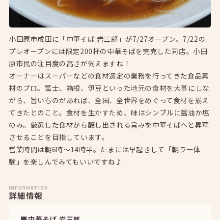
小田原市成田に「中華そば 岩三郎」が7/27オープン。7/22の
プレオープンには限定200杯の中華そばを完売した同店。小田
原市民の注目度の高さが伺えますね！
オーナーはスーパーなどの食材選定の業務を行ってきた食品素
材のプロ。富士、箱根、伊豆といった地元の食材を大事にしな
がら、旨いものがあれば、全国、全世界をめぐって食材を揃え
てきたとのこと。食材を生かすため、味はシンプルに醤油か塩
のみ。厳選した食材から醸し出される旨みを中華そばへと昇華
させることを目指しています。
営業時間は朝6時〜14時半。たまには早起きして「朝ラー体
験」を楽しんでみてもいいですね♪
INFORMATION
詳細情報
■中華そば 岩三郎