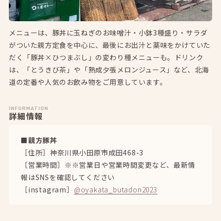
メニューは、豚丼に玉ねぎのお味噌汁・小鉢3種盛り・サラダ
がついた親方定食を中心に、最後にお出汁と薬味をかけていた
だく「豚丼×ひつまぶし」の変わり種メニューも。ドリンク
は、「とうきび茶」や「熟成夕張メロンジュース」など、北海
道の定番や人気のお飲み物をご用意しています。
INFORMATION
詳細情報
■親方豚丼
［住所］神奈川県小田原市成田468-3
［営業時間］※※営業日や営業時間変更など、最新情
報はSNSを確認してください
［instagram］
@oyakata_butadon2023