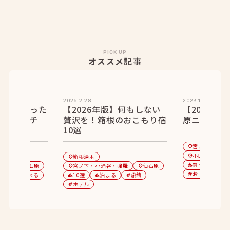
PICK UP
オススメ記事
2026.2.28
2023.10.11
ンチに迷った
【2026年版】何もしない
【2023年
王道ランチ
贅沢を！箱根のおこもり宿
原ニューオ
10選
宮ノ下・小涌
location_on
小田原
食
箱根湯本
location_on
category
location_on
買う
ラン
強羅
仙石原
宮ノ下・小涌谷・強羅
仙石原
category
tag
location_on
location_on
location_on
お土産
0選
食べる
10選
泊まる
旅館
tag
category
category
category
tag
ホテル
tag