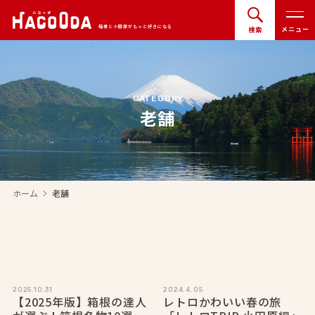
箱根と小田原がもっと好きになる
メニュー
検索
CATEGORY
老舗
ホーム
老舗
arrow_forward_ios
2025.10.31
2024.4.05
【2025年版】箱根の達人
レトロかわいい春の旅