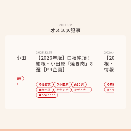
PICK UP
オススメ記事
2025.12.31
2026.4.13
月】箱根・小田
【2026年版】口福絶頂！
【2026年
プン情報
箱根・小田原「焼き肉」8
根・小田原
選［PR企画］
情報
石原
小田原
location_on
泊まる
category
仙石原
小田原
10選
箱根湯本
location_on
location_on
category
location_on
location_on
ナー
食べる
ランチ
ディナー
newopen
category
tag
tag
tag
newopen
tag