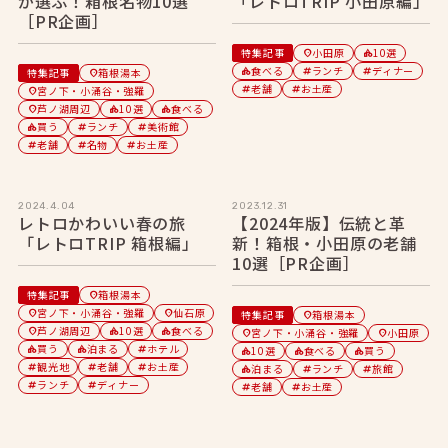
が選ぶ！箱根名物10選
「レトロTRIP 小田原編」
［PR企画］
特集記事
小田原
10選
location_on
category
食べる
ランチ
ディナー
特集記事
箱根湯本
category
tag
tag
location_on
老舗
お土産
宮ノ下・小涌谷・強羅
tag
tag
location_on
芦ノ湖周辺
10選
食べる
location_on
category
category
買う
ランチ
美術館
category
tag
tag
老舗
名物
お土産
tag
tag
tag
2024.4.04
2023.12.31
レトロかわいい春の旅
【2024年版】伝統と革
「レトロTRIP 箱根編」
新！箱根・小田原の老舗
10選［PR企画］
特集記事
箱根湯本
location_on
宮ノ下・小涌谷・強羅
仙石原
location_on
location_on
特集記事
箱根湯本
location_on
芦ノ湖周辺
10選
食べる
location_on
category
category
宮ノ下・小涌谷・強羅
小田原
location_on
location_on
買う
泊まる
ホテル
category
category
tag
10選
食べる
買う
category
category
category
観光地
老舗
お土産
tag
tag
tag
泊まる
ランチ
旅館
category
tag
tag
ランチ
ディナー
tag
tag
老舗
お土産
tag
tag