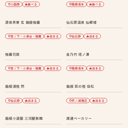
小田原
食べる
箱根湯本
食べる
location_on
category
location_on
category
源泉茶寮 玄 箱根強羅
仙石原温泉 仙郷楼
宮ノ下・小涌谷・強羅
泊まる
仙石原
泊まる
location_on
category
location_on
category
強羅花扇
金乃竹 塔ノ澤
宮ノ下・小涌谷・強羅
泊まる
箱根湯本
泊まる
location_on
category
location_on
category
箱根湯宿 然
箱根 匠の宿 佳松
仙石原
泊まる
芦ノ湖周辺
泊まる
location_on
category
location_on
category
箱根小涌園 三河屋旅館
渡邊ベーカリー