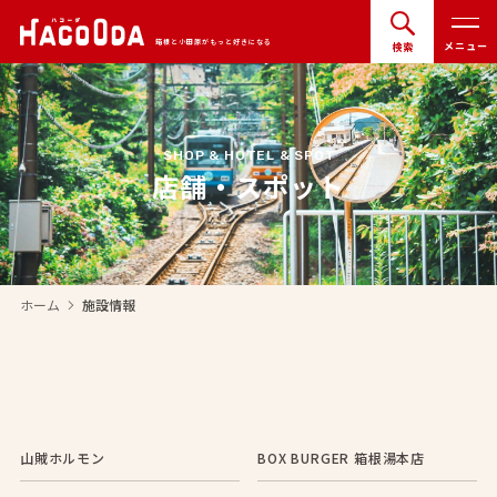
箱根と小田原がもっと好きになる
メニュー
検索
SHOP & HOTEL & SPOT
店舗・スポット
ホーム
施設情報
arrow_forward_ios
山賊ホルモン
BOX BURGER 箱根湯本店