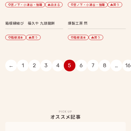
宮ノ下・小涌谷・強羅
泊まる
宮ノ下・小涌谷・強羅
買う
location_on
category
location_on
category
箱根縁結び 福久や 九頭龍餅
燻製工房 然
箱根湯本
買う
箱根湯本
買う
location_on
category
location_on
category
←
1
2
3
4
5
6
7
8
…
16
PICK UP
オススメ記事