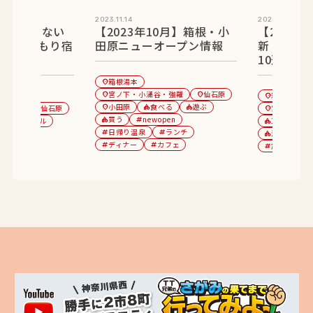
2023.11.14
2023.12.31
】何もしない
【2023年10月】箱根・小
【2024年
のおこもり宿
田原ニューオープン情報
新！箱根・
10選［PR
箱根湯本
location_on
宮ノ下・小涌谷・強羅
仙石原
location_on
location_on
箱根湯本
location_on
小田原
食べる
遊ぶ
強羅
仙石原
location_on
category
category
宮ノ下・小涌
location_on
location_on
買う
newopen
ホテル
category
tag
10選
食
tag
category
category
日帰り温泉
ランチ
tag
tag
泊まる
お
category
tag
ディナー
カフェ
tag
tag
旅館
老舗
tag
tag