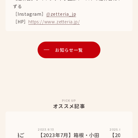
ずる
［Instagram］
@
zetteria_jp
［HP］
https://www.zetteria.jp/
お知らせ一覧
PICK UP
オススメ記事
2023.8.13
2025.8.01
】箱根で過ご
【2023年7月】箱根・小田
【2025年