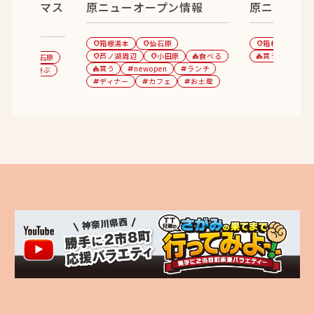
のクリスマス
原ニューオープン情報
原ニューオ
箱根湯本
仙石原
箱根湯本
location_on
location_on
location_on
location_on
芦ノ湖周辺
小田原
食べる
買う
new
強羅
仙石原
location_on
location_on
category
category
tag
location_on
買う
newopen
ランチ
食べる
遊ぶ
category
tag
tag
category
ディナー
カフェ
お土産
ント
tag
tag
tag