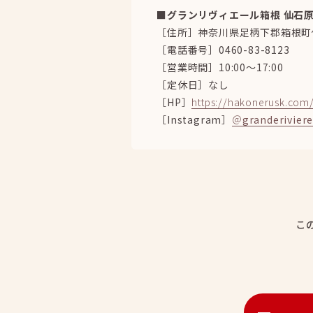
■グランリヴィエール箱根 仙石
［住所］神奈川県足柄下郡箱根町仙石
［電話番号］
0460-83-8123
［営業時間］10:00～17:00
［定休日］なし
［HP］
https://hakonerusk.com
［Instagram］
＠
granderivier
こ