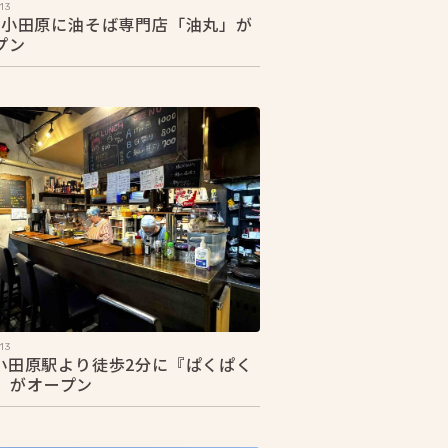
13
25 小田原に油そば専門店「油丸」が
プン
13
2 小田原駅より徒歩2分に『ぱくぱく
』がオープン