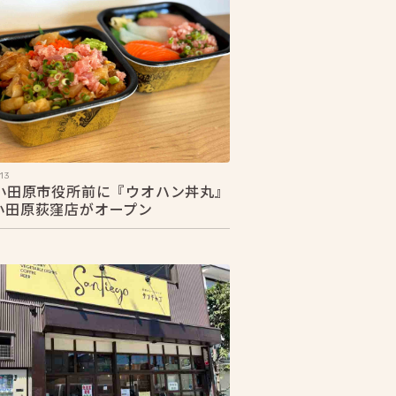
13
1 小田原市役所前に『ウオハン丼丸』
3小田原荻窪店がオープン