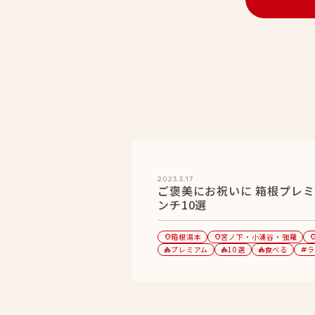
2023.3.17
ご褒美にお祝いに 箱根プレミ
ンチ10選
箱根湯本
宮ノ下・小涌谷・強羅
location_on
location_on
location
プレミアム
10選
食べる
ラ
category
category
category
tag