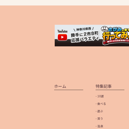
ホーム
特集記事
- 10選
- 食べる
- 遊ぶ
- 買う
- 温泉