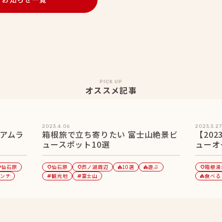
PICK UP
オススメ記事
2023.4.06
2023.3.27
アムラ
箱根旅で立ち寄りたい 富士山絶景ビ
【20
ュースポット10選
ューオ
仙石原
仙石原
芦ノ湖周辺
10選
遊ぶ
箱根湯
_on
location_on
location_on
category
category
location_on
ンチ
観光地
富士山
食べる
tag
tag
category