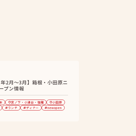
23年2月〜3月】箱根・小田原ニ
ープン情報
本
宮ノ下・小涌谷・強羅
小田原
location_on
location_on
ランチ
ディナー
newopen
tag
tag
tag