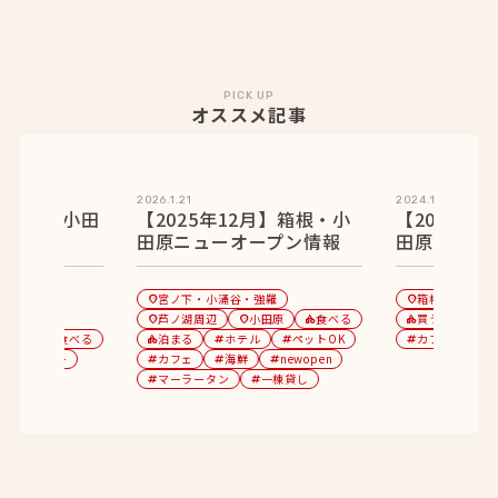
PICK UP
オススメ記事
2026.1.21
2024.1.12
月】箱根・小田
【2025年12月】箱根・小
【2023年
プン情報
田原ニューオープン情報
田原ニュー
宮ノ下・小涌谷・強羅
箱根湯本
location_on
location_on
location_on
強羅
芦ノ湖周辺
小田原
食べる
買う
ラン
location_on
location_on
category
category
tag
小田原
食べる
泊まる
ホテル
ペットOK
カフェ
n
category
category
tag
tag
tag
tag
ディナー
カフェ
海鮮
newopen
tag
tag
tag
tag
館
マーラータン
一棟貸し
tag
tag