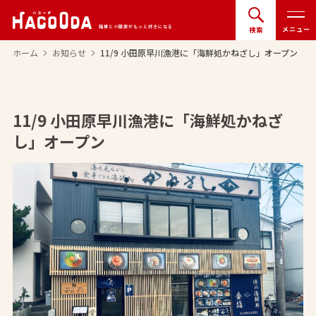
箱根と小田原がもっと好きになる
メニュー
検索
ホーム
お知らせ
11/9 小田原早川漁港に「海鮮処かねざし」オープン
arrow_forward_ios
arrow_forward_ios
11/9 小田原早川漁港に「海鮮処かねざ
し」オープン