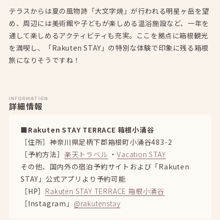
テラスからは夏の風物詩「大文字焼」が行われる明星ヶ岳を望
め、周辺には美術館や子どもが楽しめる温浴施設など、一年を
通して楽しめるアクティビティも充実。ここを拠点に箱根観光
を満喫し、「Rakuten STAY」の特別な体験で印象に残る箱根
旅になりそうですね！
INFORMATION
詳細情報
■Rakuten STAY TERRACE 箱根小涌谷
［住所］神奈川県足柄下郡箱根町小涌谷483-2
［予約方法］
楽天トラベル
・
Vacation STAY
その他、国内外の宿泊予約サイトおよび「Rakuten
STAY」公式アプリより予約可能
［HP］
Rakuten STAY TERRACE 箱根小涌谷
［Instagram」
@rakutenstay