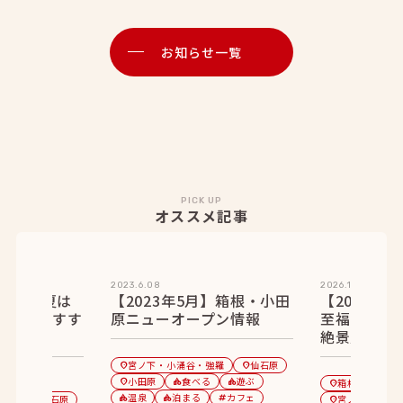
お知らせ一覧
PICK UP
オススメ記事
2023.6.08
2026.1.28
】今年の夏は
【2023年5月】箱根・小田
【2026年
！箱根おすす
原ニューオープン情報
至福のひと
10選
絶景露天風
宮ノ下・小涌谷・強羅
仙石原
location_on
location_on
小田原
食べる
遊ぶ
location_on
category
category
箱根湯本
location_on
温泉
泊まる
カフェ
強羅
仙石原
category
category
tag
宮ノ下・小涌
location_on
location_on