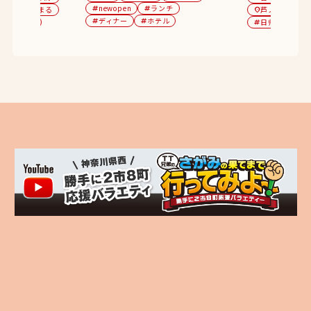
newopen
ランチ
0選
泊まる
tag
tag
芦ノ湖周辺
category
location_on
c
ディナー
ホテル
子連れ
tag
tag
日帰り温泉
tag
tag