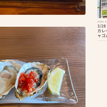
2026.4
3/
カレ
ャゴ