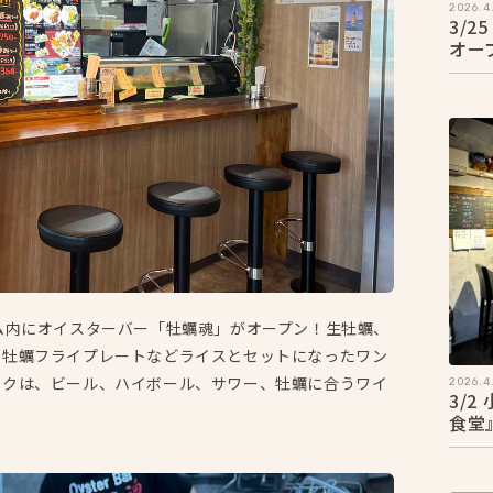
2026.4.
3/
オー
ム内にオイスターバー「牡蠣魂」がオープン！生牡蠣、
、牡蠣フライプレートなどライスとセットになったワン
ンクは、ビール、ハイボール、サワー、牡蠣に合うワイ
2026.4.
3/
食堂