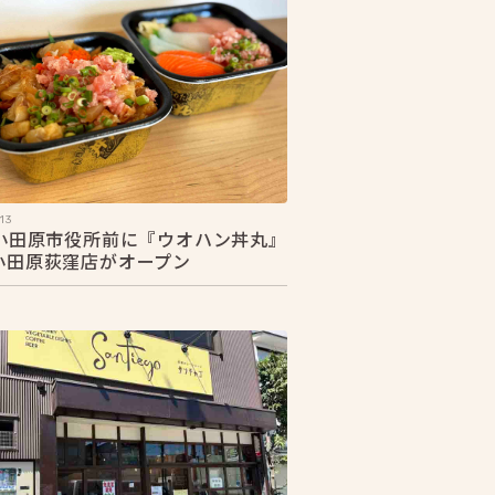
13
1 小田原市役所前に『ウオハン丼丸』
3小田原荻窪店がオープン