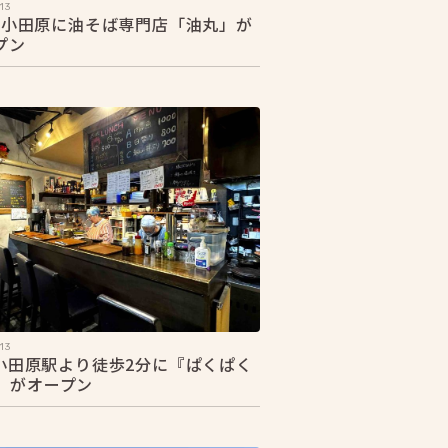
13
25 小田原に油そば専門店「油丸」が
プン
13
2 小田原駅より徒歩2分に『ぱくぱく
』がオープン