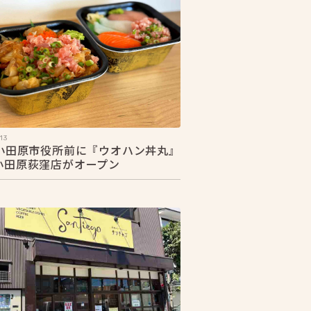
13
1 小田原市役所前に『ウオハン丼丸』
3小田原荻窪店がオープン