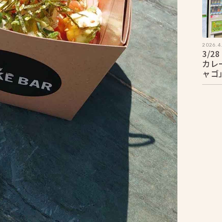
2026.4
3/
カレ
ャゴ