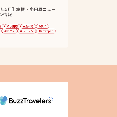
25年5月】箱根・小田原ニュー
ン情報
本
小田原
食べる
買う
location_on
category
category
カフェ
ラーメン
newopen
tag
tag
tag