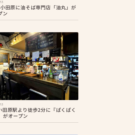
13
25 小田原に油そば専門店「油丸」が
プン
13
2 小田原駅より徒歩2分に『ぱくぱく
』がオープン