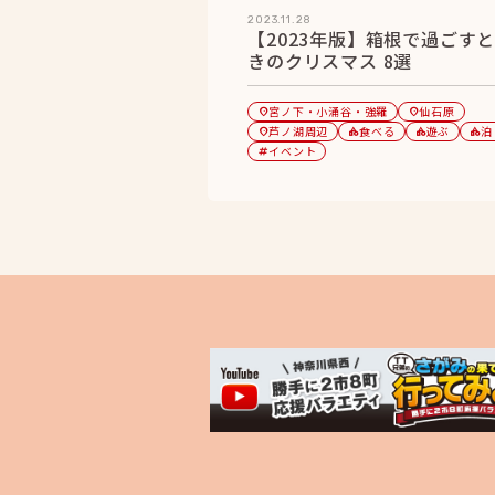
2023.11.28
【2023年版】箱根で過ごす
きのクリスマス 8選
宮ノ下・小涌谷・強羅
仙石原
location_on
location_on
芦ノ湖周辺
食べる
遊ぶ
泊
location_on
category
category
category
イベント
tag