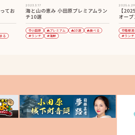
2023.3.17
2025.6.29
とってお
海と山の恵み 小田原プレミアムラン
【20
チ10選
オープ
小田原
プレミアム
10選
食べる
箱根湯
location_on
category
category
category
location_on
まる
ランチ
海鮮
ランチ
tag
tag
tag