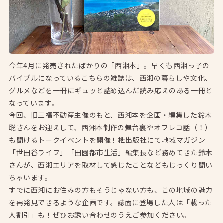
今年4月に発売されたばかりの「西湘本」。早くも西湘っ子の
バイブルになっているこちらの雑誌は、西湘の暮らしや文化、
グルメなどを一冊にギュッと詰め込んだ読み応えのある一冊と
なっています。
今回、旧三福不動産主催のもと、西湘本を企画・編集した鈴木
聡さんをお迎えして、西湘本制作の舞台裏やオフレコ話（！）
も聞けるトークイベントを開催！枻出版社にて地域マガジン
「世田谷ライフ」「田園都市生活」編集長など務めてきた鈴木
さんが、西湘エリアを取材して感じたことなどもじっくり聞い
ちゃいます。
すでに西湘にお住みの方もそうじゃない方も、この地域の魅力
を再発見できるような企画です。誌面に登場した人は「載った
人割引」も！ぜひお誘い合わせのうえご参加ください。