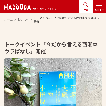
箱根と小田原がもっと好きになる
メニュー
検索
トークイベント「今だから言える西湘本ウラばなし」
ホーム
お知らせ
arrow_forward_ios
arrow_forward_ios
開催
トークイベント「今だから言える西湘本
ウラばなし」開催