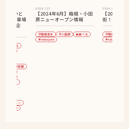
2024.7.21
2026.3.19
】知らないと
【2024年6月】箱根・小田
【2026年
で無料駐車場
原ニューオープン情報
街！箱根湯
0選［PR企
箱根湯本
小田原
食べる
箱根湯本
location_on
location_on
category
location_on
category
newopen
newopen
tag
tag
選
食べる
category
イベント
tag
pen
帰り温泉
ーキング
旅館
tag
富士山
tag
子連れ
tag
キャンペーン
タリアン
老舗
tag
名物
g
フェ
カレー
tag
ン
お土産
tag