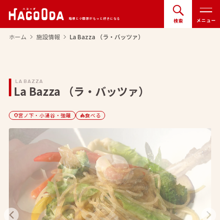
箱根と小田原がもっと好きになる
メニュー
検索
ホーム
施設情報
La Bazza （ラ・バッツァ）
arrow_forward_ios
arrow_forward_ios
LA BAZZA
La Bazza （ラ・バッツァ）
宮ノ下・小涌谷・強羅
食べる
location_on
category
arrow_back_ios_new
arrow_forward_ios