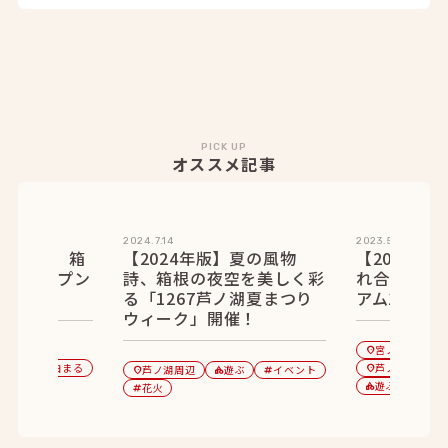
PICK UP
オススメ記事
2024.7.14
2023.5.01
月・11月】箱
【2024年版】夏の風物
【2023年
ューオープン
詩、箱根の夜空を美しく彩
れ合う 美
る「1267芦ノ湖夏まつり
アム10選
ウィーク」開催！
強羅
宮ノ下・小涌
location_on
小田原
泊まる
芦ノ湖周辺
category
芦ノ湖周辺
遊ぶ
イベント
location_on
l
location_on
category
tag
遊ぶ
観光
花火
category
tag
tag