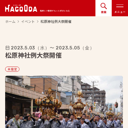
箱根と小田原がもっと好きになる
メニュー
検索
ホーム
イベント
松原神社例大祭開催
arrow_forward_ios
arrow_forward_ios
calendar_month
2023.5.03
（水）
〜 2023.5.05
（金）
松原神社例大祭開催
未設定