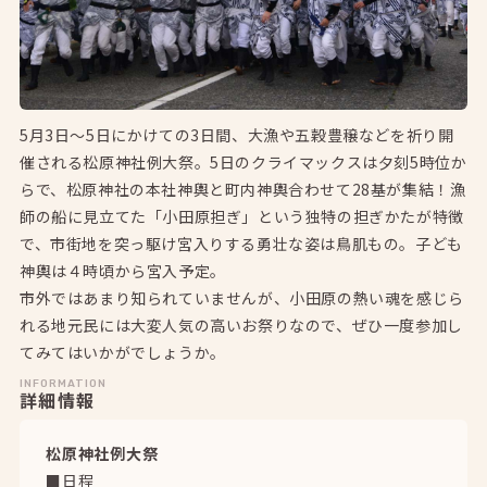
5月3日〜5日にかけての3日間、大漁や五穀豊穣などを祈り開
催される松原神社例大祭。5日のクライマックスは夕刻5時位か
らで、松原神社の本社神輿と町内神輿合わせて28基が集結！漁
師の船に見立てた「小田原担ぎ」という独特の担ぎかたが特徴
で、市街地を突っ駆け宮入りする勇壮な姿は鳥肌もの。子ども
神輿は４時頃から宮入予定。
市外ではあまり知られていませんが、小田原の熱い魂を感じら
れる地元民には大変人気の高いお祭りなので、ぜひ一度参加し
てみてはいかがでしょうか。
INFORMATION
詳細情報
松原神社例大祭
■日程