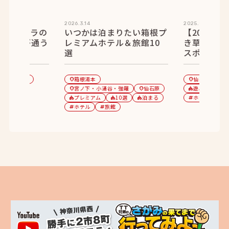
2026.3.14
2025.9.24
A×オダワラの
いつかは泊まりたい箱根プ
【2025年
地元民が通う
レミアムホテル＆旅館10
き草原と一
0選
選
スポット 1
食べる
箱根湯本
仙石原
1
category
location_on
location_on
category
ナー
宮ノ下・小涌谷・強羅
仙石原
遊ぶ
買う
location_on
location_on
category
category
プレミアム
10選
泊まる
ホテル
旅
category
category
category
tag
tag
ホテル
旅館
tag
tag