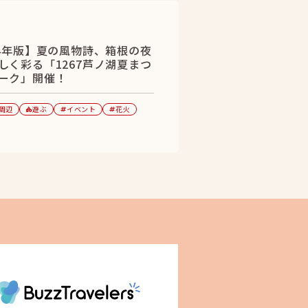
24年版】夏の風物詩、箱根の夜
しく彩る「1267芦ノ湖夏まつ
ーク」開催！
周辺
遊ぶ
イベント
花火
category
tag
tag