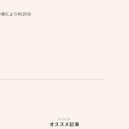
場ICより約20分
PICK UP
オススメ記事