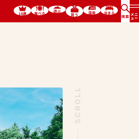
遊ぶ
温泉
泊まる
食べる
10選
メニ
買う
検索
ュー