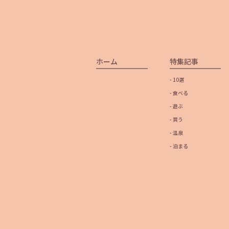
ホーム
特集記事
- 10選
- 食べる
- 遊ぶ
- 買う
- 温泉
- 泊まる