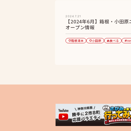
2024.7.21
【2024年6月】箱根・小田原
オープン情報
箱根湯本
小田原
食べる
n
location_on
location_on
category
tag