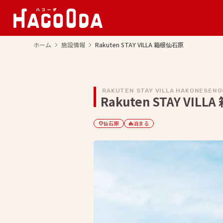
ホーム
施設情報
Rakuten STAY VILLA 箱根仙石原
arrow_forward_ios
arrow_forward_ios
RAKUTEN STAY VILLA HAKONESEN
Rakuten STAY VIL
仙石原
泊まる
location_on
category