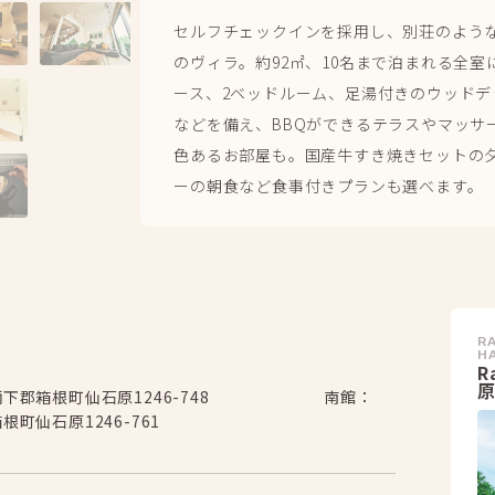
セルフチェックインを採用し、別荘のよう
のヴィラ。約92㎡、10名まで泊まれる全
ース、2ベッドルーム、足湯付きのウッド
などを備え、BBQができるテラスやマッサ
色あるお部屋も。国産牛すき焼きセットの
ーの朝食など食事付きプランも選べます。
RA
H
R
柄下郡箱根町仙石原1246-748 南館：
町仙石原1246-761