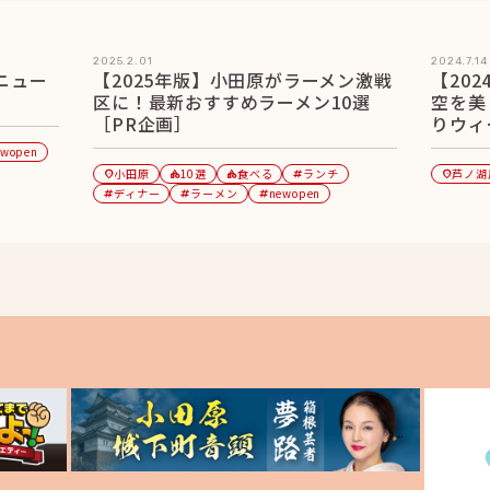
2025.2.01
2024.7.14
ニュー
【2025年版】小田原がラーメン激戦
【20
区に！最新おすすめラーメン10選
空を美
［PR企画］
りウィ
ewopen
小田原
10選
食べる
ランチ
芦ノ湖
location_on
category
category
tag
location_on
ディナー
ラーメン
newopen
tag
tag
tag