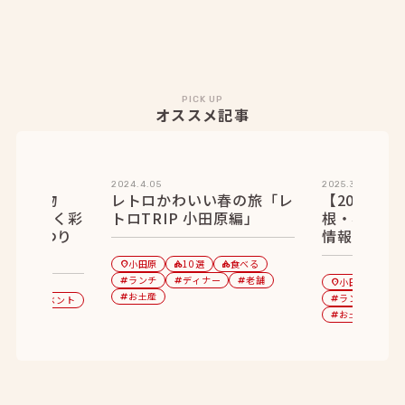
PICK UP
オススメ記事
2024.4.05
2025.3.10
】夏の風物
レトロかわいい春の旅「レ
【2025年
空を美しく彩
トロTRIP 小田原編」
根・小田原
ノ湖夏まつり
情報
催！
小田原
10選
食べる
location_on
category
category
ランチ
ディナー
老舗
tag
tag
tag
小田原
1
location_on
category
お土産
tag
ランチ
デ
遊ぶ
イベント
tag
tag
tag
お土産
tag