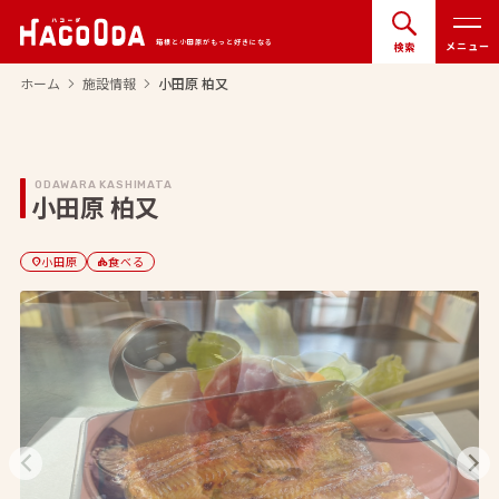
箱根と小田原がもっと好きになる
メニュー
検索
ホーム
施設情報
小田原 柏又
arrow_forward_ios
arrow_forward_ios
ODAWARA KASHIMATA
小田原 柏又
小田原
食べる
location_on
category
arrow_back_ios_new
arrow_forward_ios