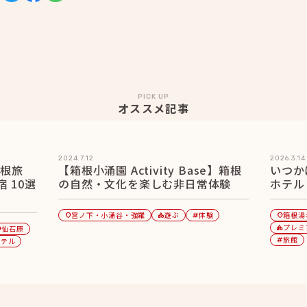
PICK UP
オススメ記事
2024.7.12
2026.3.14
箱根旅
【箱根小涌園 Activity Base】箱根
いつか
 10選
の自然・文化を楽しむ非日常体験
ホテル
宮ノ下・小涌谷・強羅
遊ぶ
体験
箱根湯
location_on
category
tag
location_on
プレミ
仙石原
category
_on
旅館
ホテル
tag