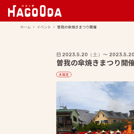
ホーム
イベント
曽我の傘焼きまつり開催
arrow_forward_ios
arrow_forward_ios
calendar_month
2023.5.20
（土）
〜 2023.5.2
曽我の傘焼きまつり開
未設定