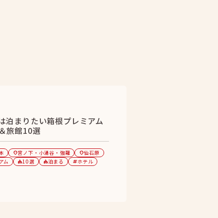
は泊まりたい箱根プレミアム
＆旅館10選
本
宮ノ下・小涌谷・強羅
仙石原
location_on
location_on
アム
10選
泊まる
ホテル
category
category
tag