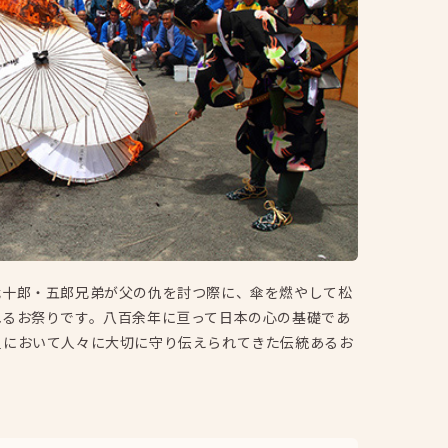
我十郎・五郎兄弟が父の仇を討つ際に、傘を燃やして松
れるお祭りです。八百余年に亘って日本の心の基礎であ
里において人々に大切に守り伝えられてきた伝統あるお