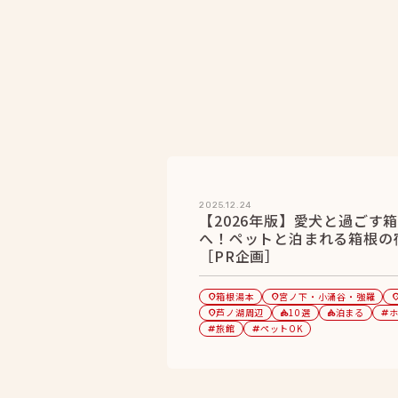
2025.12.24
【2026年版】愛犬と過ごす
へ！ペットと泊まれる箱根の宿
［PR企画］
箱根湯本
宮ノ下・小涌谷・強羅
location_on
location_on
location
芦ノ湖周辺
10選
泊まる
location_on
category
category
tag
旅館
ペットOK
tag
tag